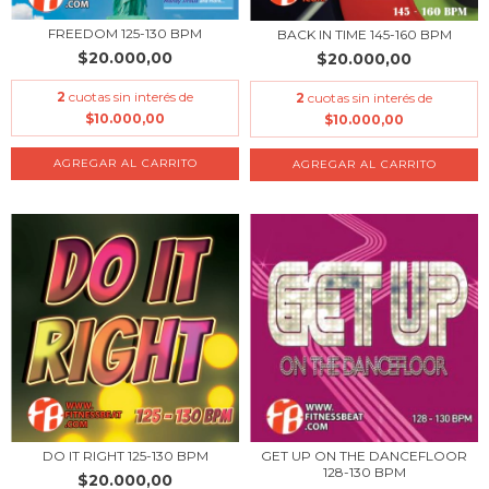
FREEDOM 125-130 BPM
BACK IN TIME 145-160 BPM
$20.000,00
$20.000,00
2
cuotas sin interés de
2
cuotas sin interés de
$10.000,00
$10.000,00
DO IT RIGHT 125-130 BPM
GET UP ON THE DANCEFLOOR
128-130 BPM
$20.000,00