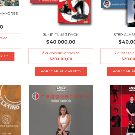
 MAYORES
00
JUMP PLUS 3 PACK
STEP CLAS
és de
$40.000,00
$40.0
2
cuotas sin interés de
2
cuotas sin
$20.000,00
$20.0