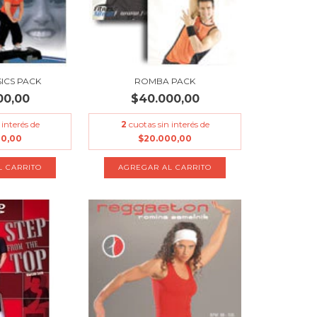
SICS PACK
ROMBA PACK
00,00
$40.000,00
 interés de
2
cuotas sin interés de
00,00
$20.000,00