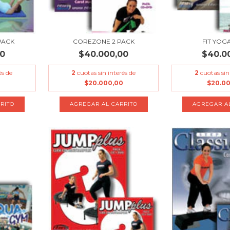
PACK
COREZONE 2 PACK
FIT YOG
00
$40.000,00
$40.0
és de
2
cuotas sin interés de
2
cuotas sin
$20.000,00
$20.0