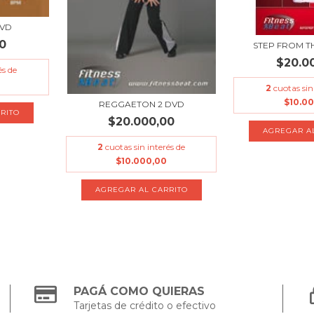
DVD
0
STEP FROM T
$20.0
és de
2
cuotas sin
$10.0
REGGAETON 2 DVD
$20.000,00
2
cuotas sin interés de
$10.000,00
PAGÁ COMO QUIERAS
Tarjetas de crédito o efectivo