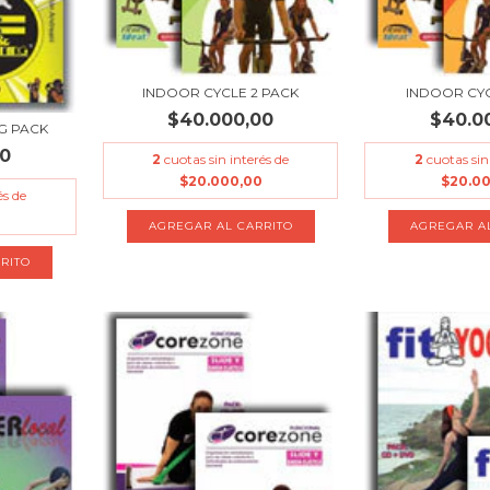
INDOOR CYCLE 2 PACK
INDOOR CYC
$40.000,00
$40.0
G PACK
00
2
cuotas sin interés de
2
cuotas sin
$20.000,00
$20.0
és de