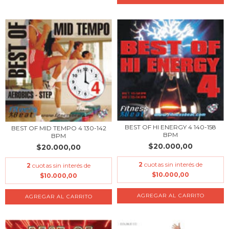
BEST OF HI ENERGY 4 140-158
BEST OF MID TEMPO 4 130-142
BPM
BPM
$20.000,00
$20.000,00
2
cuotas sin interés de
2
cuotas sin interés de
$10.000,00
$10.000,00