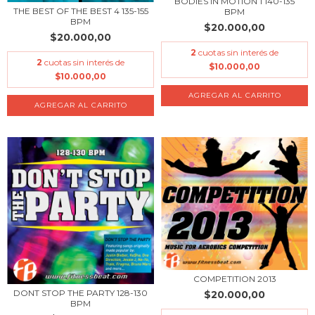
BODIES IN MOTION 1 140-135
THE BEST OF THE BEST 4 135-155
BPM
BPM
$20.000,00
$20.000,00
2
cuotas sin interés de
2
cuotas sin interés de
$10.000,00
$10.000,00
COMPETITION 2013
DONT STOP THE PARTY 128-130
$20.000,00
BPM